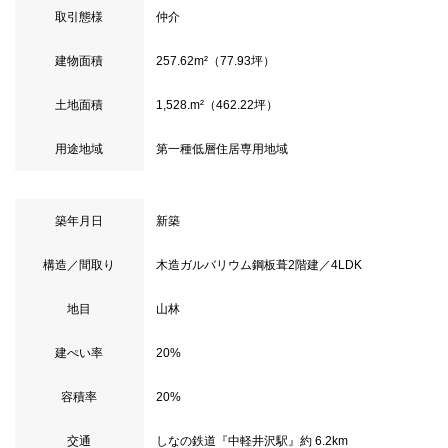
取引態様
仲介
建物面積
257.62m²（77.93坪）
土地面積
1,528.m²（462.22坪）
用途地域
第一種低層住居専用地域
築年月日
新築
構造／間取り
木造ガルバリウム鋼板葺2階建／4LDK
地目
山林
建ぺい率
20%
容積率
20%
交通
しなの鉄道『中軽井沢駅』約 6.2km