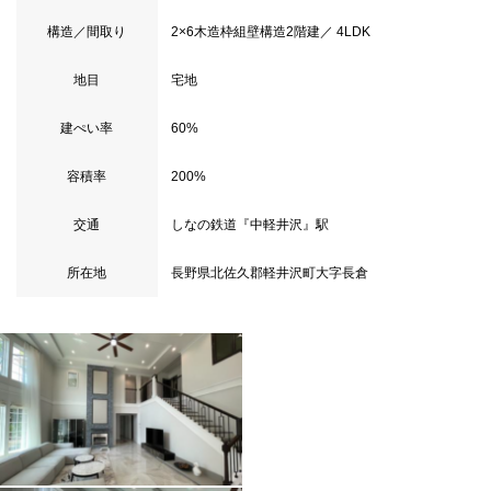
構造／間取り
2×6木造枠組壁構造2階建／ 4LDK
地目
宅地
建ぺい率
60%
容積率
200%
交通
しなの鉄道『中軽井沢』駅
所在地
長野県北佐久郡軽井沢町大字長倉