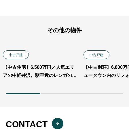
その他の物件
中古戸建
中古戸建
【中古住宅】6,500万円／人気エリ
【中古別荘】6,800
アの中軽井沢。駅至近のレンガのお
ュータウン内のリフ
家。生活に便利な立地の中古住
荘。
宅。 ※業者不可※
CONTACT