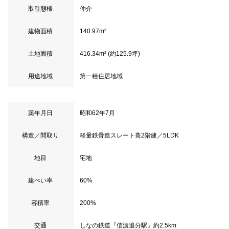
取引態様
仲介
建物面積
140.97m²
土地面積
416.34m² (約125.9坪)
用途地域
第一種住居地域
築年月日
昭和62年7月
構造／間取り
軽量鉄骨造スレート葺2階建／5LDK
地目
宅地
建ぺい率
60%
容積率
200%
交通
しなの鉄道『信濃追分駅』約2.5km