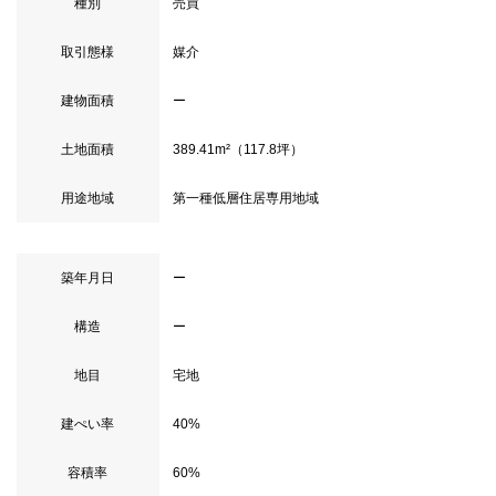
種別
売買
取引態様
媒介
建物面積
ー
土地面積
389.41m²（117.8坪）
用途地域
第一種低層住居専用地域
築年月日
ー
構造
ー
地目
宅地
建ぺい率
40%
容積率
60%