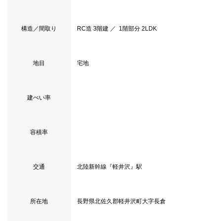
構造／間取り
RC造 3階建 ／ 1階部分 2LDK
地目
宅地
建ぺい率
容積率
交通
北陸新幹線『軽井沢』駅
所在地
長野県北佐久郡軽井沢町大字長倉